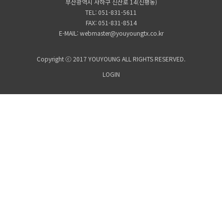
부산광역시 사하구 신산로 14(신평동)
TEL: 051-831-5611
FAX: 051-831-8514
E-MAIL: webmaster@youyoungtx.co.kr
Copyright ⓒ 2017 YOUYOUNG ALL RIGHTS RESERVED.
LOGIN