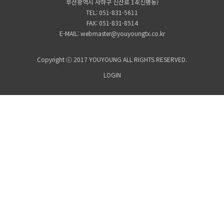
부산광역시 사하구 신산로 14(신평동)
TEL: 051-831-5611
FAX: 051-831-8514
E-MAIL: webmaster@youyoungtx.co.kr
Copyright ⓒ 2017 YOUYOUNG ALL RIGHTS RESERVED.
LOGIN