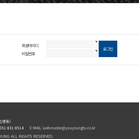
회원아이디
비밀번호
신평동)
 051-831-8514
E-MAIL: webmaster@youyoungtx.co.kr
OUNG ALL RIGHTS RESERVED.