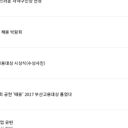
랑스러운 사하구민상 선정
구 채용 박람회
고용대상 시상식(수상사진)
 공헌 '태웅' 2017 부산고용대상 품었다
기업 유턴