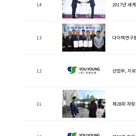
2017년 
14
다이텍연구원
13
산업부, 지
12
제28회 자
11