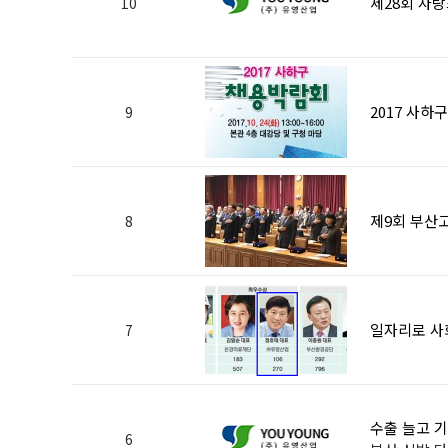
제28회 자
10
2017 사하
9
제9회 부산
8
일자리로 사회
7
수출 늘고 
6