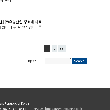
다시 뛴다
&맨] ㈜유영산업 정호태 대표
바꿨더니 두 발 앞서갑니다"
1
2
>>
san, Republic of Korea
X: (82)51-831-8514
E-MAIL: webmaster@youyoungtx.co.kr