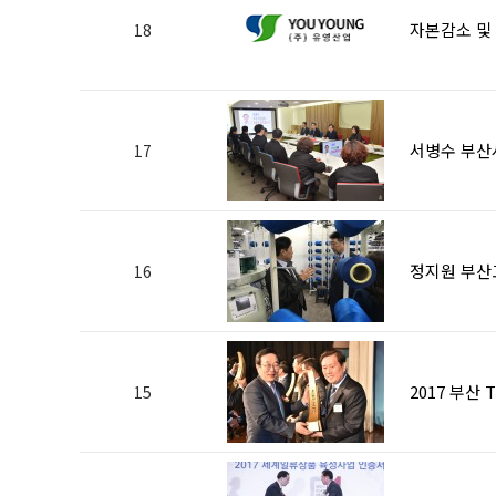
자본감소 및
18
서병수 부산
17
정지원 부산
16
2017 부산 
15