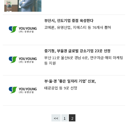
부산시, 선도기업 중점 육성한다
코메론, 유영산업, 지에스티 등 76개사 뽑혀
중기청, 부울경 글로벌 강소기업 23곳 선정
부산 11곳 울산6곳 경남 6곳, 연구자금·해외 마케팅
등 지원
부·울·경 '좋은 일자리 기업' 신보,
태광공업 등 9곳 선정
<<
1
2