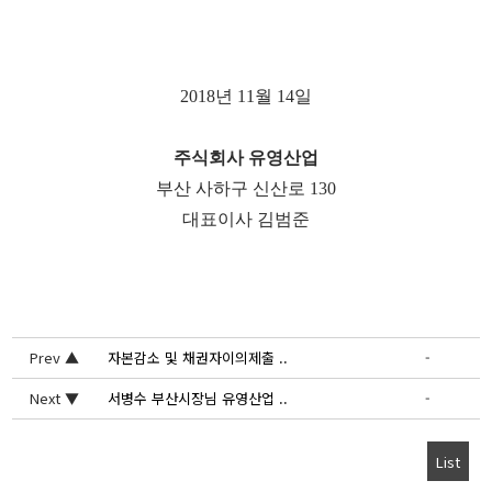
2018
년
11
월
14
일
주식회사 유영산업
부산 사하구 신산로
130
대표이사 김범준
Prev ▲
자본감소 및 채권자이의제출 ..
-
Next ▼
서병수 부산시장님 유영산업 ..
-
List