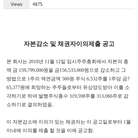
Views
4875
자본감소 및 채권자이의제출 공고
본 회사는
2018
년
11
월
12
일 임시주주총회에서 자본의 총
액 금
159,799,000
원을 금
156,533,000
원으로 감소하고 그
방법으로
1
주의 액면금액
500
원 주식
6,532
주를
1
주당 금
7
65,377
원에 희망하는 주주들로부터 유상양도받아 이를 소
각하기로 하여 발행주식총수
319,598
주를
313,066
주로 감
소하기로 결의하였음
.
이 자본감소에 이의가 있는 채권자는 이 공고일로부터
1
월
이내에 이의를 제출 할 것을 이에 공고함
.