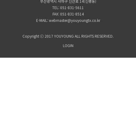
부산광역시 사하구 신산로 14(신평동)
TEL: 051-831-5611
FAX: 051-831-8514
E-MAIL: webmaster@youyoungtx.co.kr
Copyright ⓒ 2017 YOUYOUNG ALL RIGHTS RESERVED.
LOGIN