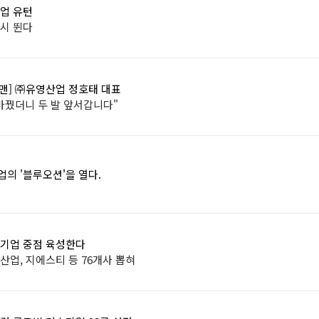
기업 유턴
다시 뛴다
&맨] ㈜유영산업 정호태 대표
바꿨더니 두 발 앞서갑니다"
의 '블루오션'을 열다.
도기업 중점 육성한다
산업, 지에스티 등 76개사 뽑혀