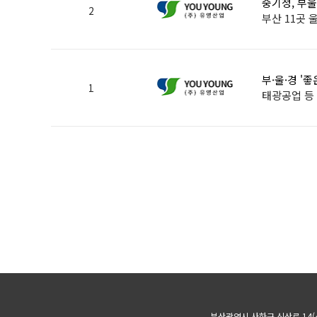
중기청, 부울
2
부산 11곳 
부·울·경 '좋
1
태광공업 등 
부산광역시 사하구 신산로 14(