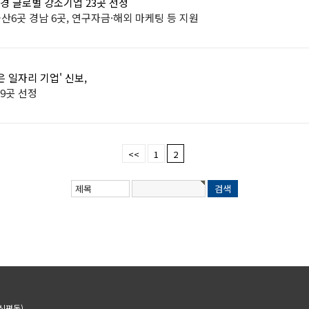
경 글로벌 강소기업 23곳 선정
울산6곳 경남 6곳, 연구자금·해외 마케팅 등 지원
은 일자리 기업' 신보,
9곳 선정
<<
1
2
신평동)