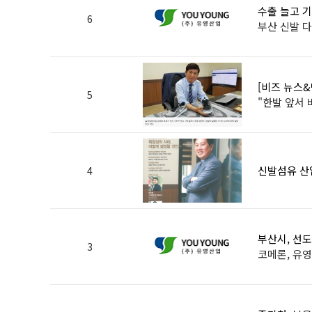
수출 늘고 
6
부산 신발 
[비즈 뉴스
5
"한발 앞서 
신발섬유 산업
4
부산시, 선
3
코메론, 유영