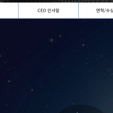
CEO 인사말
연혁/수