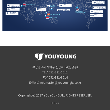
부산광역시 사하구 신산로 14(신평동)
TEL: 051-831-5611
FAX: 051-831-8514
E-MAIL: webmaster@youyoungtx.co.kr
Copyright ⓒ 2017 YOUYOUNG ALL RIGHTS RESERVED.
LOGIN