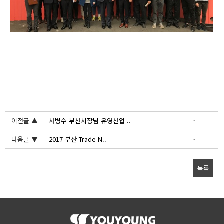
이전글 ▲
서병수 부산시장님 유영산업 ..
-
다음글 ▼
2017 부산 Trade N..
-
목록