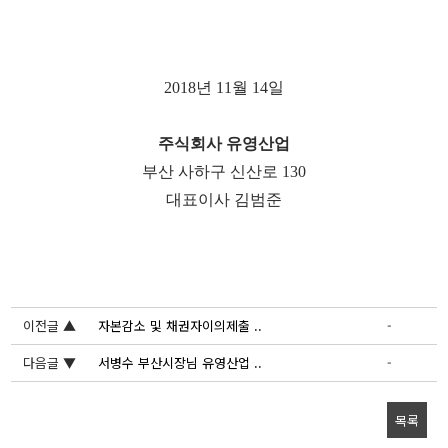
2018
년
11
월
14
일
주식회사 유영산업
부산 사하구 신산로
130
대표이사 김범준
이전글 ▲
자본감소 및 채권자이의제출 ..
-
다음글 ▼
서병수 부산시장님 유영산업 ..
-
목록