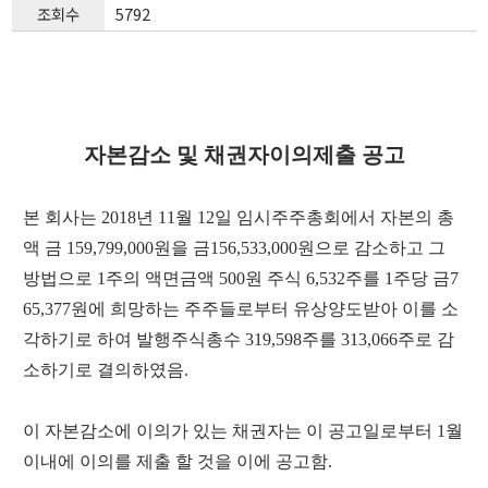
조회수
5792
자본감소 및 채권자이의제출 공고
본 회사는
2018
년
11
월
12
일 임시주주총회에서 자본의 총
액 금
159,799,000
원을 금
156,533,000
원으로 감소하고 그
방법으로
1
주의 액면금액
500
원 주식
6,532
주를
1
주당 금
7
65,377
원에 희망하는 주주들로부터 유상양도받아 이를 소
각하기로 하여 발행주식총수
319,598
주를
313,066
주로 감
소하기로 결의하였음
.
이 자본감소에 이의가 있는 채권자는 이 공고일로부터
1
월
이내에 이의를 제출 할 것을 이에 공고함
.