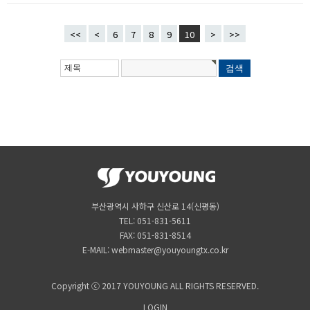
<<
<
6
7
8
9
10
>
>>
부산광역시 사하구 신산로 14(신평동)
TEL: 051-831-5611
FAX: 051-831-8514
E-MAIL: webmaster@youyoungtx.co.kr
Copyright ⓒ 2017 YOUYOUNG ALL RIGHTS RESERVED.
LOGIN