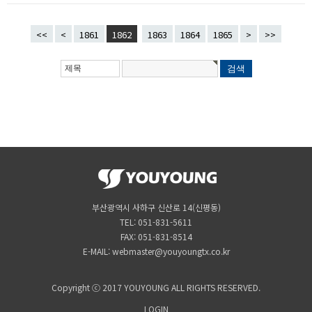
<<
<
1861
1862
1863
1864
1865
>
>>
부산광역시 사하구 신산로 14(신평동)
TEL: 051-831-5611
FAX: 051-831-8514
E-MAIL: webmaster@youyoungtx.co.kr
Copyright ⓒ 2017 YOUYOUNG ALL RIGHTS RESERVED.
LOGIN