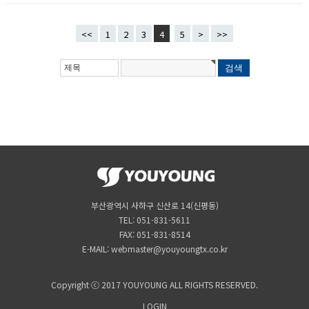
<<
1
2
3
4
5
>
>>
부산광역시 사하구 신산로 14(신평동)
TEL: 051-831-5611
FAX: 051-831-8514
E-MAIL: webmaster@youyoungtx.co.kr
Copyright ⓒ 2017 YOUYOUNG ALL RIGHTS RESERVED.
LOGIN