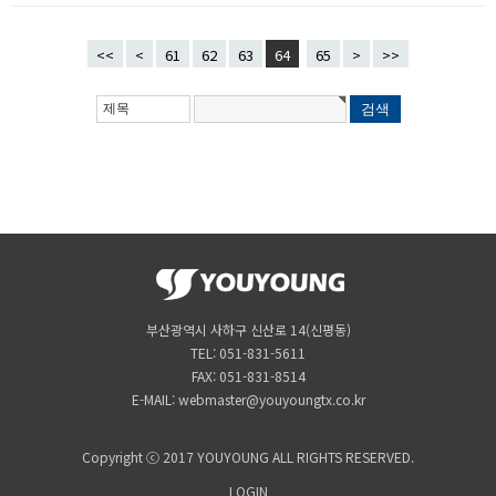
<<
<
61
62
63
64
65
>
>>
부산광역시 사하구 신산로 14(신평동)
TEL: 051-831-5611
FAX: 051-831-8514
E-MAIL: webmaster@youyoungtx.co.kr
Copyright ⓒ 2017 YOUYOUNG ALL RIGHTS RESERVED.
LOGIN