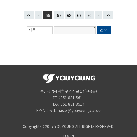
<<
<
66
67
68
69
70
>
>>
부산광역시 사하구 신산로 14(신평동)
TEL: 051-831-5611
FAX: 051-831-8514
E-MAIL: webmaster@youyoungtx.co.kr
Copyright ⓒ 2017 YOUYOUNG ALL RIGHTS RESERVED.
LOGIN