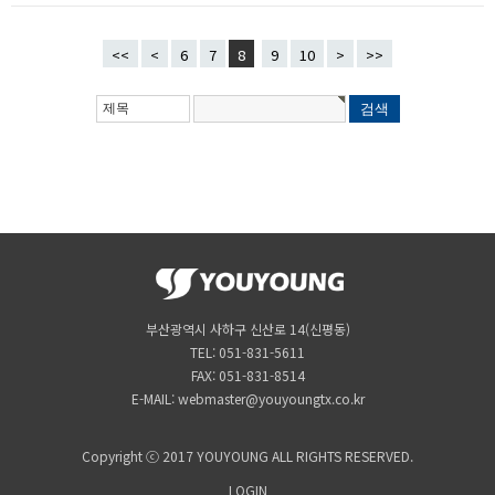
<<
<
6
7
8
9
10
>
>>
부산광역시 사하구 신산로 14(신평동)
TEL: 051-831-5611
FAX: 051-831-8514
E-MAIL: webmaster@youyoungtx.co.kr
Copyright ⓒ 2017 YOUYOUNG ALL RIGHTS RESERVED.
LOGIN