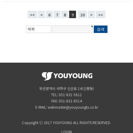
<<
<
6
7
8
9
10
>
>>
부산광역시 사하구 신산로 14(신평동)
TEL: 051-831-5611
FAX: 051-831-8514
E-MAIL: webmaster@youyoungtx.co.kr
Copyright ⓒ 2017 YOUYOUNG ALL RIGHTS RESERVED.
LOGIN