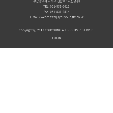
부산광역시 사하구 신산로 14(신평동)
TEL: 051-831-5611
FAX: 051-831-8514
E-MAIL: webmaster@youyoungtx.co.kr
Copyright ⓒ 2017 YOUYOUNG ALL RIGHTS RESERVED.
LOGIN