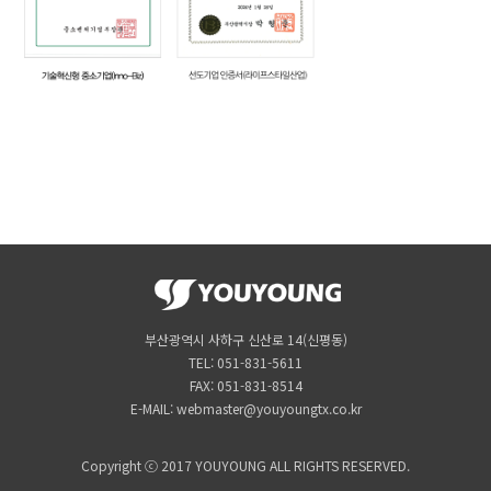
부산광역시 사하구 신산로 14(신평동)
TEL: 051-831-5611
FAX: 051-831-8514
E-MAIL: webmaster@youyoungtx.co.kr
Copyright ⓒ 2017 YOUYOUNG ALL RIGHTS RESERVED.